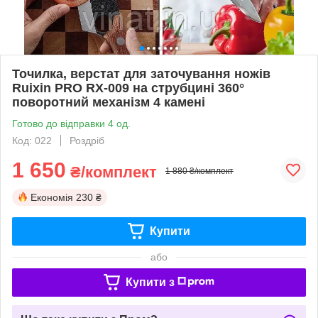
Точилка, верстат для заточування ножів
Ruixin PRO RX-009 на струбцині 360°
поворотний механізм 4 камені
Готово до відправки 4 од.
Код: 022
Роздріб
1 650
₴/комплект
1 880 ₴/комплект
Економія
230 ₴
Купити
або
Купити з