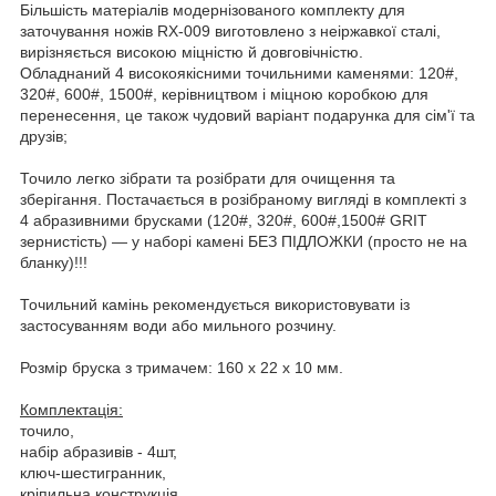
Більшість матеріалів модернізованого комплекту для
заточування ножів RX-009 виготовлено з неіржавкої сталі,
вирізняється високою міцністю й довговічністю.
Обладнаний 4 високоякісними точильними каменями: 120#,
320#, 600#, 1500#, керівництвом і міцною коробкою для
перенесення, це також чудовий варіант подарунка для сім'ї та
друзів;
Точило легко зібрати та розібрати для очищення та
зберігання. Постачається в розібраному вигляді в комплекті з
4 абразивними брусками (120#, 320#, 600#,1500# GRIT
зернистість) — у наборі камені БЕЗ ПІДЛОЖКИ (просто не на
бланку)!!!
Точильний камінь рекомендується використовувати із
застосуванням води або мильного розчину.
Розмір бруска з тримачем: 160 x 22 x 10 мм.
Комплектація:
точило,
набір абразивів - 4шт,
ключ-шестигранник,
кріпильна конструкція