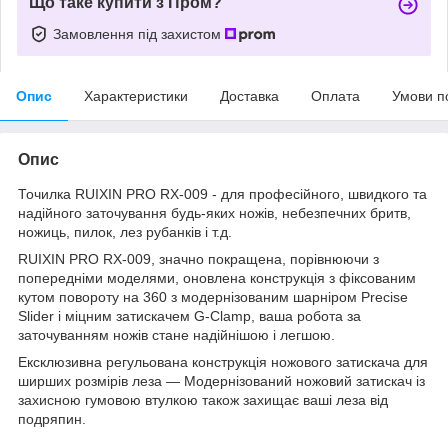
Що таке купити з Пром?
Замовлення під захистом
Опис
Характеристики
Доставка
Оплата
Умови п
Опис
Точилка RUIXIN PRO RX-009 - для професійного, швидкого та
надійного заточування будь-яких ножів, небезпечних бритв,
ножиць, пилок, лез рубанків і т.д.
RUIXIN PRO RX-009, значно покращена, порівнюючи з
попередніми моделями, оновлена конструкція з фіксованим
кутом повороту на 360 з модернізованим шарніром Precise
Slider і міцним затискачем G-Clamp, ваша робота за
заточуванням ножів стане надійнішою і легшою.
Ексклюзивна регульована конструкція ножового затискача для
ширших розмірів леза — Модернізований ножовий затискач із
захисною гумовою втулкою також захищає ваші леза від
подряпин.