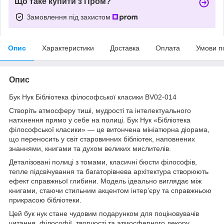
Що таке купити з Пром?
Замовлення під захистом
Опис
Характеристики
Доставка
Оплата
Умови п
Опис
Бук Нук Бібліотека філософської класики BV02-014
Створіть атмосферу тиші, мудрості та інтелектуального
натхнення прямо у себе на полиці. Бук Нук «Бібліотека
філософської класики» — це витончена мініатюрна діорама,
що переносить у світ старовинних бібліотек, наповнених
знаннями, книгами та духом великих мислителів.
Деталізовані полиці з томами, класичні бюсти філософів,
тепле підсвічування та багаторівнева архітектура створюють
ефект справжньої глибини. Модель ідеально виглядає між
книгами, стаючи стильним акцентом інтер’єру та справжньою
прикрасою бібліотеки.
Цей бук нук стане чудовим подарунком для поціновувачів
читання, філософії, творчості та атмосферного декору.