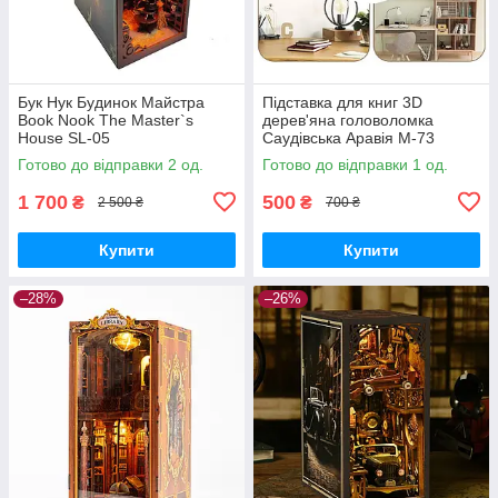
Бук Нук Будинок Майстра
Підставка для книг 3D
Book Nook The Master`s
дерев'яна головоломка
House SL-05
Саудівська Аравія M-73
Готово до відправки 2 од.
Готово до відправки 1 од.
1 700
500
₴
₴
2 500 ₴
700 ₴
Купити
Купити
–28%
–26%