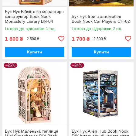
Бук Нук Бібліотека монастиря
конструктор Book Nook
Бук Нук Ігри в автомобілі
Monastery Library BN-04
Book Nook Car Players CH-02
Готово до відправки 1 од.
Готово до відправки 2 од.
1 800
1 700
₴
₴
2 500 ₴
2 300 ₴
Купити
Купити
–25%
–24%
Бук Нук Маленька теплиця
Бук Нук Alien Hub Book Nook
Mini Greenhouse DIY Book
DIY Інтерьерний конструктор