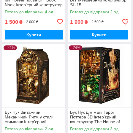
Nook Інтер'єрний конструктор
SL-15
YM-06
Готово до відправки 4 од.
Готово до відправки 2 од.
1 500
1 900
₴
₴
2 000 ₴
2 500 ₴
Купити
Купити
–24%
–24%
Бук Нук Вінтажний
Бук Нук Дім магії Гаррі
Механічний Ритм у стилі
Поттера 3D Інтер'єрний
стимпанк Інтер'єрний
конструктор The House of
конструктор Machinery
Magic Book Nook SL-08
Готово до відправки 2 од.
Готово до відправки 3 од.
Dreams DIY Book Nook Kit