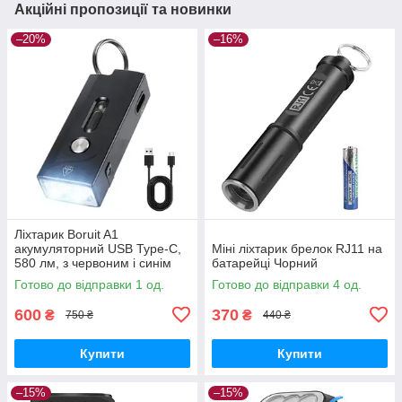
Акційні пропозиції та новинки
–20%
–16%
Ліхтарик Boruit A1
акумуляторний USB Type-C,
Міні ліхтарик брелок RJ11 на
580 лм, з червоним і синім
батарейці Чорний
сигнальним світлом, брелок
Готово до відправки 1 од.
Готово до відправки 4 од.
600
370
₴
₴
750 ₴
440 ₴
Купити
Купити
–15%
–15%