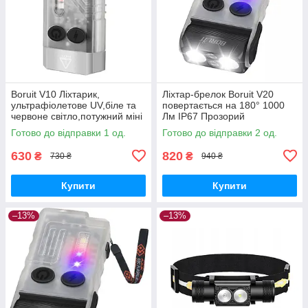
Boruit V10 Ліхтарик,
Ліхтар-брелок Boruit V20
ультрафіолетове UV,біле та
повертається на 180° 1000
червоне світло,потужний міні
Лм IP67 Прозорий
ліхтар
Готово до відправки 1 од.
Готово до відправки 2 од.
630
820
₴
₴
730 ₴
940 ₴
Купити
Купити
–13%
–13%