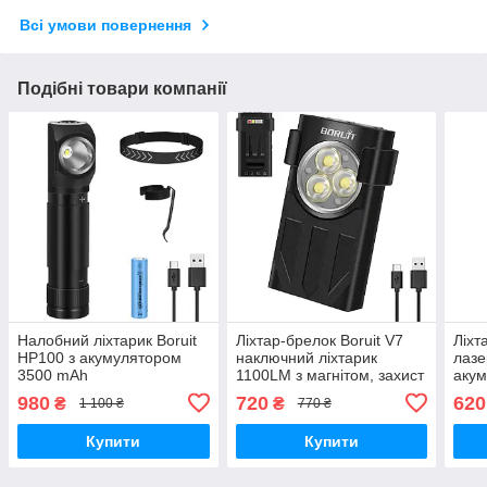
Всі умови повернення
Подібні товари компанії
Налобний ліхтарик Boruit
Ліхтар-брелок Boruit V7
Ліхт
HP100 з акумулятором
наключний ліхтарик
лазе
3500 mAh
1100LM з магнітом, захист
акум
від води IPX5, Li-ion
USB 
980
720
620
₴
₴
1 100 ₴
770 ₴
акумулятор, Type-C
Купити
Купити