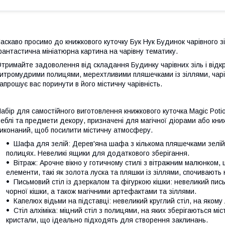
аскаво просимо до книжкового куточку Бук Нук Будинок чарівного зі
антастична мініатюрна картина на чарівну тематику.
тримайте задоволення від складання Будинку чарівних зіль і відкр
итромудрими полицями, мерехтливими пляшечками із зіллями, чарі
апрошує вас поринути в його містичну чарівність.
абір для самостійного виготовлення книжкового куточка Magic Poti
еблі та предмети декору, призначені для магічної діорами або кн
иконаний, щоб посилити містичну атмосферу.
Шафа для зелій: Дерев'яна шафа з кількома пляшечками зелій
полицях. Невеликі ящики для додаткового зберігання.
Вітраж: Арочне вікно у готичному стилі з вітражним малюнком,
елементи, такі як золота луска та пляшки із зіллями, спочивають н
Письмовий стіл із дзеркалом та фігуркою кішки: невеликий пись
чорної кішки, а також магічними артефактами та зіллями.
Капелюх відьми на підставці: невеликий круглий стіл, на якому 
Стіл алхіміка: міцний стіл з полицями, на яких зберігаються міст
кристали, що ідеально підходять для створення заклинань.