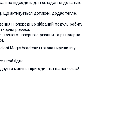
деально підходить для складання детальної
д, що активується дотиком, додає тепле,
едення! Попередньо зібраний модуль робить
ворчій розвазі.
и, точного лазерного різання та рівномірно
и.
diant Magic Academy і готова вирушити у
се необхідне.
чуття магічної пригоди, яка на неї чекає!