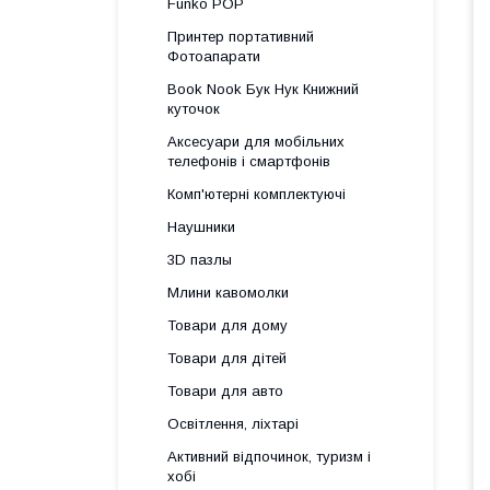
Funko POP
Принтер портативний
Фотоапарати
Book Nook Бук Нук Книжний
куточок
Аксесуари для мобільних
телефонів і смартфонів
Комп'ютерні комплектуючі
Наушники
3D пазлы
Млини кавомолки
Товари для дому
Товари для дітей
Товари для авто
Освітлення, ліхтарі
Активний відпочинок, туризм і
хобі