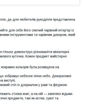
лля, де для любителів рукоділля представлена ​​
ийте для себе його сяючий чарівний інтер'єр із
вними інструментами та чарівним декором, який
on House демонструє різноманітні мініатюрні
ижкового куточка. Кожен предмет майстерно
 яскравих кольорів була розміщена на
 що зображує небесне нічне небо. Декоративні
а виступі.
мовий стіл із дзеркалом у рамі та фігуркою
лежить стопка книг, а на ній — капелюх відьми.
ичні предмети, такі як кістки, сувої та