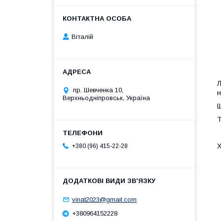
Віталій
Л
пр. Шевченка 10,
н
Верхньодніпровськ, Україна
Щ
Т
Х
+380 (96) 415-22-28
vinat2023@gmail.com
+380964152228