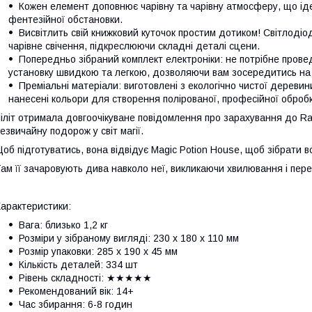
Кожен елемент доповнює чарівну та чарівну атмосферу, що і
фентезійної обстановки.
Висвітлить свій книжковий куточок простим дотиком! Світлодіо
чарівне свічення, підкреслюючи складні деталі сцени.
Попередньо зібраний комплект електроніки: не потрібне пров
установку швидкою та легкою, дозволяючи вам зосередитись на т
Преміальні матеріали: виготовлені з екологічно чистої деревин
нанесені кольори для створення полірованої, професійної обробк
іліт отримала довгоочікуване повідомлення про зарахування до Ra
езвичайну подорож у світ магії.
об підготуватись, вона відвідує Magic Potion House, щоб зібрати в
ам її зачаровують дива навколо неї, викликаючи хвилювання і перед
арактеристики:
Вага: близько 1,2 кг
Розміри у зібраному вигляді: 230 x 180 x 110 мм
Розмір упаковки: 285 x 190 x 45 мм
Кількість деталей: 334 шт
Рівень складності: ★★★★★
Рекомендований вік: 14+
Час збирання: 6-8 годин