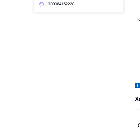
+380964152228
К
Х