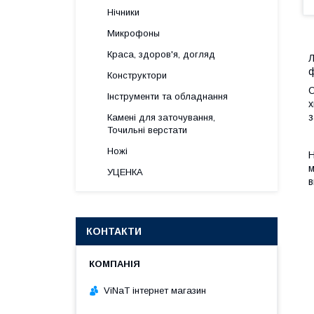
Нічники
Микрофоны
Краса, здоров'я, догляд
Л
ф
Конструктори
О
Інструменти та обладнання
х
з
Камені для заточування,
Точильні верстати
Ножі
Н
м
УЦЕНКА
в
КОНТАКТИ
ViNaT інтернет магазин