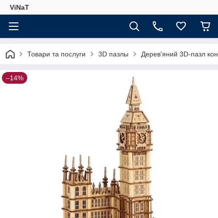
ViNaT
Товари та послуги
3D пазлы
Дерев'яний 3D-пазл кон
–14%