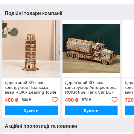
Подібні товари компанії
Дерев'яний 3D-пазл
Дерев'яний 3D-пазл
Дере
конструктор Пізанська
конструктор Автоцистерна
конс
вежа ROKR Leaning Tower
ROKR Fuel Tank Car LG-
вант
of Pisa HY803 (137
810 (307 деталей)
bank
480
490
720
₴
₴
560 ₴
570 ₴
деталей)
дета
Купити
Купити
Акційні пропозиції та новинки