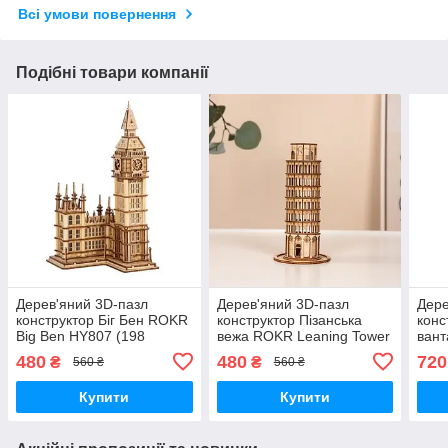
Всі умови повернення
Подібні товари компанії
Дерев'яний 3D-пазл
Дерев'яний 3D-пазл
Дере
конструктор Біг Бен ROKR
конструктор Пізанська
конс
Big Ben HY807 (198
вежа ROKR Leaning Tower
вант
деталей)
of Pisa HY803 (137
bank
480
480
720
₴
₴
560 ₴
560 ₴
деталей)
дета
Купити
Купити