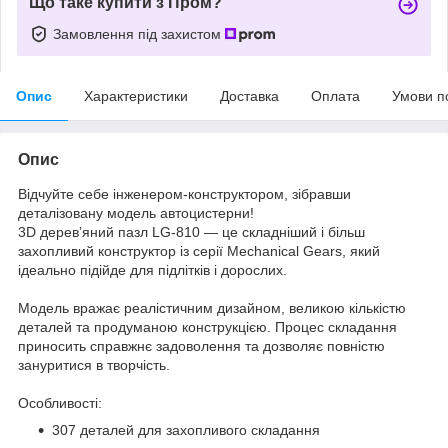
Що таке купити з Пром?
Замовлення під захистом
Опис
Характеристики
Доставка
Оплата
Умови п
Опис
Відчуйте себе інженером-конструктором, зібравши
деталізовану модель автоцистерни!
3D дерев’яний пазл LG-810 — це складніший і більш
захопливий конструктор із серії Mechanical Gears, який
ідеально підійде для підлітків і дорослих.
Модель вражає реалістичним дизайном, великою кількістю
деталей та продуманою конструкцією. Процес складання
приносить справжнє задоволення та дозволяє повністю
зануритися в творчість.
Особливості:
307 деталей для захопливого складання