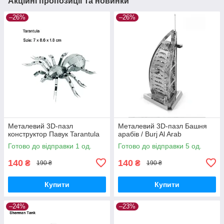
Акційні пропозиції та новинки
–26%
–26%
Металевий 3D-пазл
Металевий 3D-пазл Башня
конструктор Павук Tarantula
арабів / Burj Al Arab
Готово до відправки 1 од.
Готово до відправки 5 од.
140
140
₴
₴
190 ₴
190 ₴
Купити
Купити
–24%
–23%