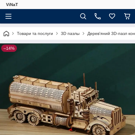
ViNaT
Товари та послуги
3D пазлы
Дерев'яний 3D-пазл кон
–14%