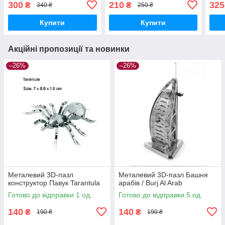
300
210
325
₴
₴
340 ₴
250 ₴
Купити
Купити
Акційні пропозиції та новинки
–26%
–26%
Металевий 3D-пазл
Металевий 3D-пазл Башня
конструктор Павук Tarantula
арабів / Burj Al Arab
Готово до відправки 1 од.
Готово до відправки 5 од.
140
140
₴
₴
190 ₴
190 ₴