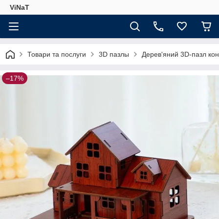
ViNaT
Товари та послуги
3D пазлы
Дерев'яний 3D-пазл ко
–17%