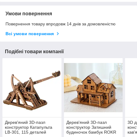
Умови повернення
Повернення товару впродовж 14 днів за домовленістю
Всі умови повернення
Подібні товари компанії
Дерев'яний 3D-пазл
Дерев'яний 3D-пазл
3D д
конструктор Катапульта
конструктор Затишний
конс
LB-301, 115 деталей
будиночок бамбук ROKR
кав'
RM-8071
112 