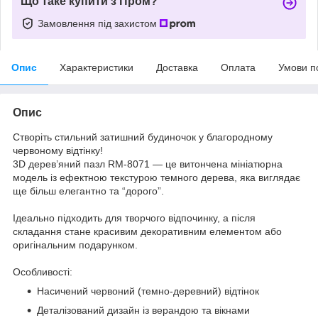
Що таке купити з Пром?
Замовлення під захистом
Опис
Характеристики
Доставка
Оплата
Умови п
Опис
Створіть стильний затишний будиночок у благородному
червоному відтінку!
3D дерев’яний пазл RM-8071 — це витончена мініатюрна
модель із ефектною текстурою темного дерева, яка виглядає
ще більш елегантно та “дорого”.
Ідеально підходить для творчого відпочинку, а після
складання стане красивим декоративним елементом або
оригінальним подарунком.
Особливості:
Насичений червоний (темно-деревний) відтінок
Деталізований дизайн із верандою та вікнами