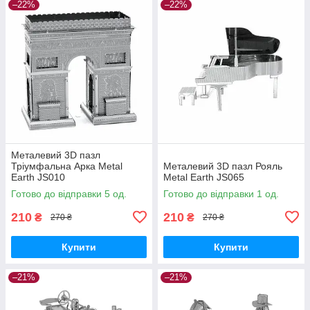
–22%
–22%
Металевий 3D пазл
Тріумфальна Арка Metal
Металевий 3D пазл Рояль
Earth JS010
Metal Earth JS065
Готово до відправки 5 од.
Готово до відправки 1 од.
210
210
₴
₴
270 ₴
270 ₴
Купити
Купити
–21%
–21%